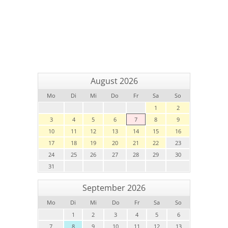
August 2026
Mo
Di
Mi
Do
Fr
Sa
So
1
2
3
4
5
6
7
8
9
10
11
12
13
14
15
16
17
18
19
20
21
22
23
24
25
26
27
28
29
30
31
September 2026
Mo
Di
Mi
Do
Fr
Sa
So
1
2
3
4
5
6
7
8
9
10
11
12
13