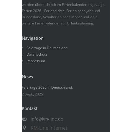
werden übersichtlich im Ferienkalender angezeigt.
Ferien 2026 - Feriendichte, Ferien nach Jahr und
Bundesland, Schulferien nach Monat und viele
weitere Ferienkalender zur Urlaubsplanung.
Navigation
Feiertage in Deutschland
Datenschutz
Impressum
News
Feiertage 2026 in Deutschland.
2 Sept., 2025
Kontakt
info@km-line.de
KM-Line Internet